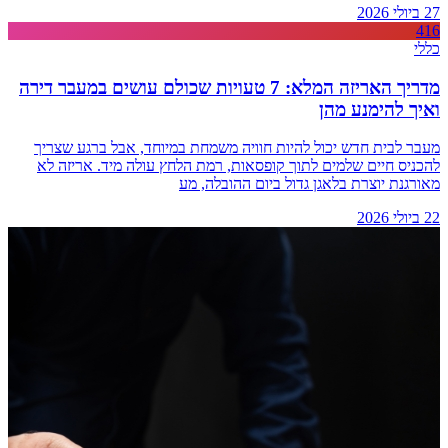
27 ביולי 2026
416
כללי
מדריך האריזה המלא: 7 טעויות שכולם עושים במעבר דירה
ואיך להימנע מהן
מעבר לבית חדש יכול להיות חוויה משמחת במיוחד, אבל ברגע שצריך
להכניס חיים שלמים לתוך קופסאות, רמת הלחץ עולה מיד. אריזה לא
מאורגנת יוצרת בלאגן גדול ביום ההובלה, מע
22 ביולי 2026