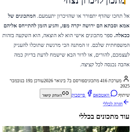
מתכון לזיכרון נצחי
אל תחכו שהדף יתפורר או שהזיכרון יתעמעם.
המתכונים של
אמא וסבתא הם ירושה יקרה מפז, והגיע הזמן להתייחס אליהם
ככאלה.
ספר מתכונים אישי הוא לא הוצאה, הוא השקעה בזהות
המשפחתית שלכם. זו המתנה הכי מרגשת שתוכלו להעניק
לעצמכם, להורים, או לדור הבא שישמח לדעת בדיוק כמה
אהבה נכנסה לכל קציצה.
מערכת 416 מתכונים
פורסם ב
7 בינואר 2026
עודכן ב
19 בנובמבר
2025
שיתוף:
וואטסאפ
פייסבוק
העתק קישור
חזרה ל
כללי
עוד מתכונים בכללי