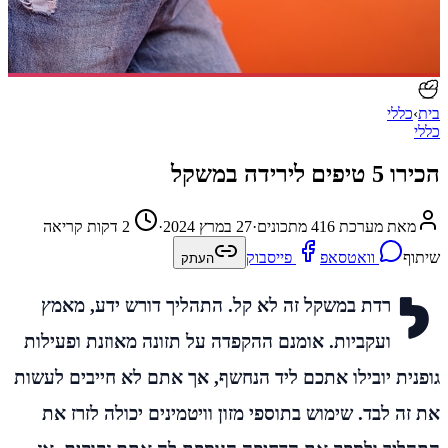
בית
›
כללי
כללי
הכירו 5 טיפים לירידה במשקל
מאת מערכת 416 מתכונים
·
27 במרץ 2024
·
2 דקות קריאה
שיתוף
וואטסאפ
פייסבוק
העתק
ל
רדת במשקל זה לא קל. התהליך דורש ידע, מאמץ
ועקביות. אומנם ההקפדה על תזונה מאוזנת ופעילות
גופנית יובילו אתכם ליד הנחשף, אך אתם לא חייבים לעשות
את זה לבד. שימוש בתוספי מזון וויטמינים יכולה לזרז את