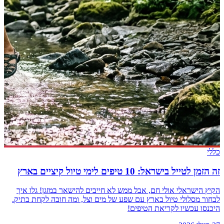
כללי
זה הזמן לטייל בישראל: 10 טיפים לימי טיול קיציים בארץ
הקיץ הישראלי אולי חם, אבל ממש לא חייבים להישאר במזגן! גלו איך
לבחור מסלולי טיול בארץ עם שפע של מים וצל, ומה חובה לקחת בתיק.
היכנסו עכשיו לקריאת הטיפים!