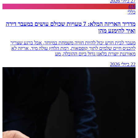
27 ביולי 2026
416
כללי
מדריך האריזה המלא: 7 טעויות שכולם עושים במעבר דירה
ואיך להימנע מהן
מעבר לבית חדש יכול להיות חוויה משמחת במיוחד, אבל ברגע שצריך
להכניס חיים שלמים לתוך קופסאות, רמת הלחץ עולה מיד. אריזה לא
מאורגנת יוצרת בלאגן גדול ביום ההובלה, מע
22 ביולי 2026