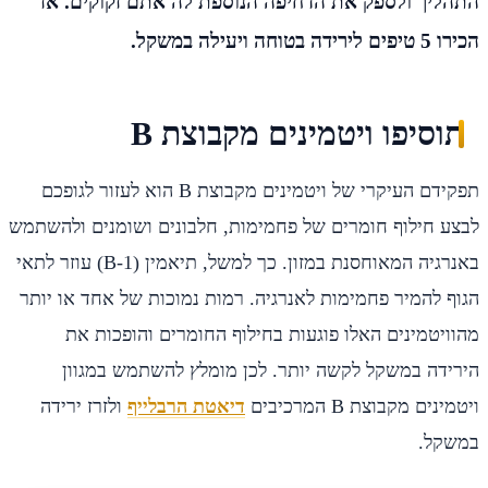
התהליך ולספק את הדחיפה הנוספת לה אתם זקוקים. אז
הכירו 5 טיפים לירידה בטוחה ויעילה במשקל.
תוסיפו ויטמינים מקבוצת B
תפקידם העיקרי של ויטמינים מקבוצת B הוא לעזור לגופכם
לבצע חילוף חומרים של פחמימות, חלבונים ושומנים ולהשתמש
באנרגיה המאוחסנת במזון. כך למשל, תיאמין (B-1) עוזר לתאי
הגוף להמיר פחמימות לאנרגיה. רמות נמוכות של אחד או יותר
מהוויטמינים האלו פוגעות בחילוף החומרים והופכות את
הירידה במשקל לקשה יותר. לכן מומלץ להשתמש במגוון
ויטמינים מקבוצת B המרכיבים
דיאטת הרבלייף
ולזרז ירידה
במשקל.