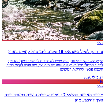
כללי
זה הזמן לטייל בישראל: 10 טיפים לימי טיול קיציים בארץ
הקיץ הישראלי אולי חם, אבל ממש לא חייבים להישאר במזגן! גלו איך
לבחור מסלולי טיול בארץ עם שפע של מים וצל, ומה חובה לקחת בתיק.
היכנסו עכשיו לקריאת הטיפים!
27 ביולי 2026
416
כללי
מדריך האריזה המלא: 7 טעויות שכולם עושים במעבר דירה
ואיך להימנע מהן