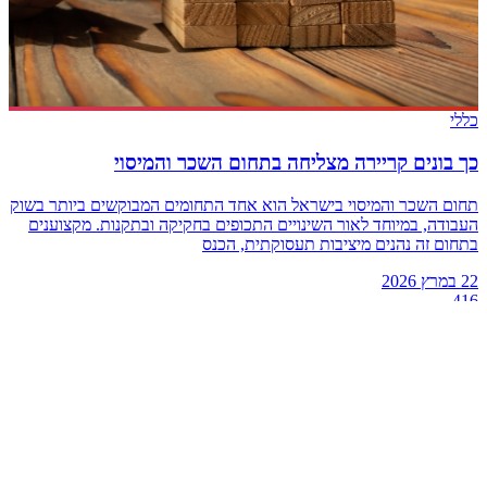
כללי
כך בונים קריירה מצליחה בתחום השכר והמיסוי
תחום השכר והמיסוי בישראל הוא אחד התחומים המבוקשים ביותר בשוק
העבודה, במיוחד לאור השינויים התכופים בחקיקה ובתקנות. מקצוענים
בתחום זה נהנים מיציבות תעסוקתית, הכנס
22 במרץ 2026
416
מתכונים
פורטל המתכונים והבלוג הקולינרי של 416 – מתכוני בשר, פסטה,
קינוחים, אפייה, אוכל טבעוני והשראה יומיומית למטבח הביתי.
צור קשר
קטגוריות