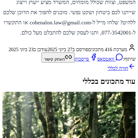
המשפט, וצוות שכולל מומחים, המשרד מציע ייעוץ וייצוג
שייתנו לכם ביטחון ושקט נפשי. מוכנים להפוך את הדוכן שלכם
ללהיט? שלחו מייל ל-cohenalon.law@gmail.com או התקשרו
ל-077-3542001, ותנו לעסק שלכם להתבלט מעל כולם.
מערכת 416 מתכונים
פורסם ב
27 ביוני 2025
עודכן ב
23 ביוני 2025
שיתוף:
וואטסאפ
פייסבוק
העתק קישור
חזרה ל
כללי
עוד מתכונים בכללי