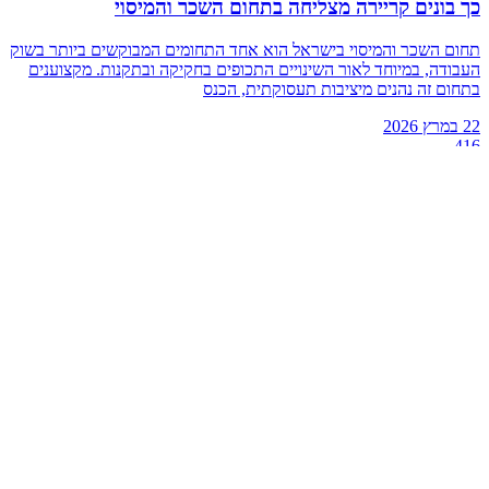
כך בונים קריירה מצליחה בתחום השכר והמיסוי
תחום השכר והמיסוי בישראל הוא אחד התחומים המבוקשים ביותר בשוק
העבודה, במיוחד לאור השינויים התכופים בחקיקה ובתקנות. מקצוענים
בתחום זה נהנים מיציבות תעסוקתית, הכנס
22 במרץ 2026
416
מתכונים
פורטל המתכונים והבלוג הקולינרי של 416 – מתכוני בשר, פסטה,
קינוחים, אפייה, אוכל טבעוני והשראה יומיומית למטבח הביתי.
צור קשר
קטגוריות
אוכל
בלוג האוכל
בשר
טבעוני
כללי
מטבחים
מסעדות