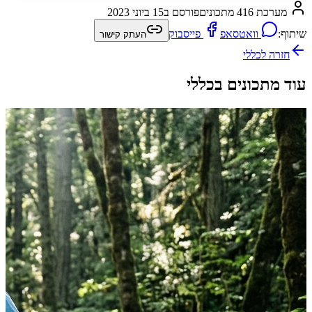
מערכת 416 מתכונים
פורסם ב
15 ביוני 2023
שיתוף:
וואטסאפ
פייסבוק
העתק קישור
חזרה ל
כללי
עוד מתכונים בכללי