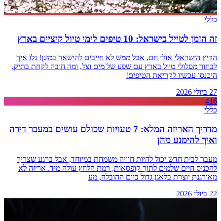
כללי
זה הזמן לטייל בישראל: 10 טיפים לימי טיול קיציים בארץ
הקיץ הישראלי אולי חם, אבל ממש לא חייבים להישאר במזגן! גלו איך
לבחור מסלולי טיול בארץ עם שפע של מים וצל, ומה חובה לקחת בתיק.
היכנסו עכשיו לקריאת הטיפים!
27 ביולי 2026
416
כללי
מדריך האריזה המלא: 7 טעויות שכולם עושים במעבר דירה
ואיך להימנע מהן
מעבר לבית חדש יכול להיות חוויה משמחת במיוחד, אבל ברגע שצריך
להכניס חיים שלמים לתוך קופסאות, רמת הלחץ עולה מיד. אריזה לא
מאורגנת יוצרת בלאגן גדול ביום ההובלה, מע
22 ביולי 2026