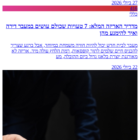
27 ביולי 2026
416
כללי
מדריך האריזה המלא: 7 טעויות שכולם עושים במעבר דירה
ואיך להימנע מהן
מעבר לבית חדש יכול להיות חוויה משמחת במיוחד, אבל ברגע שצריך
להכניס חיים שלמים לתוך קופסאות, רמת הלחץ עולה מיד. אריזה לא
מאורגנת יוצרת בלאגן גדול ביום ההובלה, מע
22 ביולי 2026