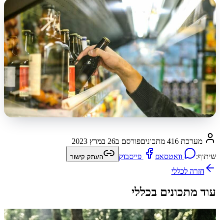
מערכת 416 מתכונים
פורסם ב
26 במרץ 2023
שיתוף:
וואטסאפ
פייסבוק
העתק קישור
חזרה ל
כללי
עוד מתכונים בכללי