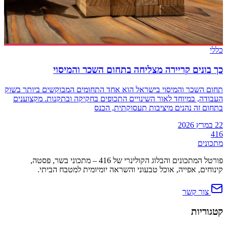
כללי
כך בונים קריירה מצליחה בתחום השכר והמיסוי
תחום השכר והמיסוי בישראל הוא אחד התחומים המבוקשים ביותר בשוק
העבודה, במיוחד לאור השינויים התכופים בחקיקה ובתקנות. מקצוענים
בתחום זה נהנים מיציבות תעסוקתית, הכנס
22 במרץ 2026
416
מתכונים
פורטל המתכונים והבלוג הקולינרי של 416 – מתכוני בשר, פסטה,
קינוחים, אפייה, אוכל טבעוני והשראה יומיומית למטבח הביתי.
צור קשר
קטגוריות