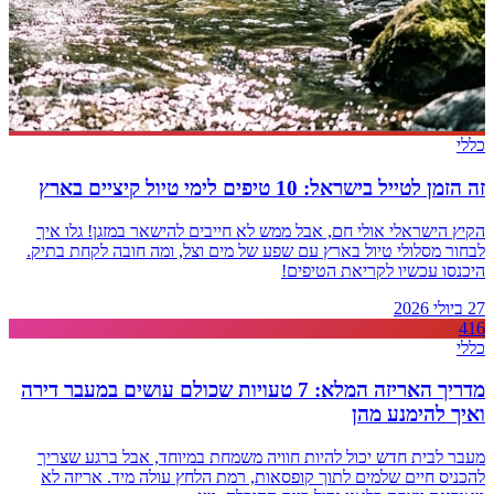
כללי
זה הזמן לטייל בישראל: 10 טיפים לימי טיול קיציים בארץ
הקיץ הישראלי אולי חם, אבל ממש לא חייבים להישאר במזגן! גלו איך
לבחור מסלולי טיול בארץ עם שפע של מים וצל, ומה חובה לקחת בתיק.
היכנסו עכשיו לקריאת הטיפים!
27 ביולי 2026
416
כללי
מדריך האריזה המלא: 7 טעויות שכולם עושים במעבר דירה
ואיך להימנע מהן
מעבר לבית חדש יכול להיות חוויה משמחת במיוחד, אבל ברגע שצריך
להכניס חיים שלמים לתוך קופסאות, רמת הלחץ עולה מיד. אריזה לא