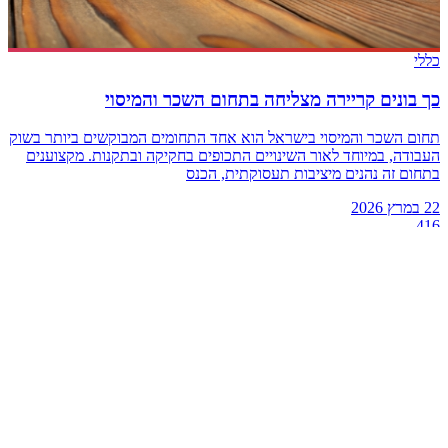
כללי
כך בונים קריירה מצליחה בתחום השכר והמיסוי
תחום השכר והמיסוי בישראל הוא אחד התחומים המבוקשים ביותר בשוק
העבודה, במיוחד לאור השינויים התכופים בחקיקה ובתקנות. מקצוענים
בתחום זה נהנים מיציבות תעסוקתית, הכנס
22 במרץ 2026
416
מתכונים
פורטל המתכונים והבלוג הקולינרי של 416 – מתכוני בשר, פסטה,
קינוחים, אפייה, אוכל טבעוני והשראה יומיומית למטבח הביתי.
צור קשר
קטגוריות
אוכל
בלוג האוכל