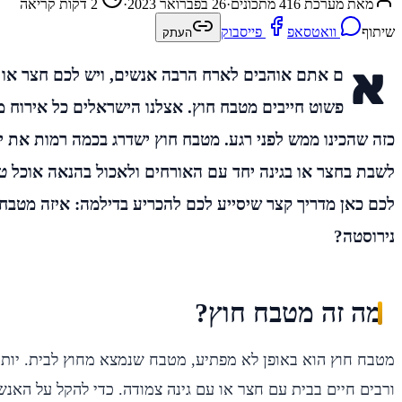
מאת מערכת 416 מתכונים
·
26 בפברואר 2023
·
2 דקות קריאה
שיתוף
וואטסאפ
פייסבוק
העתק
א
ם אתם אוהבים לארח הרבה אנשים, ויש לכם חצר או ג
פשוט חייבים מטבח חוץ. אצלנו הישראלים כל אירוח מל
כזה שהכינו ממש לפני רגע. מטבח חוץ ישדרג בכמה רמות את יכ
לשבת בחצר או בגינה יחד עם האורחים ולאכול בהנאה אוכל טר
לכם כאן מדריך קצר שיסייע לכם להכריע בדילמה: איזה מטבח 
נירוסטה?
מה זה מטבח חוץ?
מטבח חוץ הוא באופן לא מפתיע, מטבח שנמצא מחוץ לבית. יותר
ורבים חיים בבית עם חצר או עם גינה צמודה. כדי להקל על האנשי