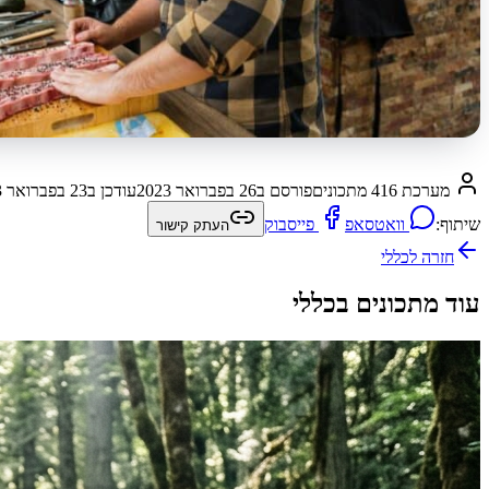
מערכת 416 מתכונים
פורסם ב
26 בפברואר 2023
עודכן ב
23 בפברואר 2023
שיתוף:
וואטסאפ
פייסבוק
העתק קישור
חזרה ל
כללי
עוד מתכונים בכללי