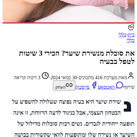
בית
›
כללי
כללי
את סובלת מנשירת שיער? הכירי 3 שיטות
לטפל בבעיה
מאת מערכת 416 מתכונים
·
30 במאי 2024
·
3 דקות קריאה
שיתוף
וואטסאפ
פייסבוק
העתק
נ
שירת שיער היא בעיה נפוצה שעלולה להשפיע על
הבטחון העצמי, אבל בניגוד לדעה הרווחת, זו אינה
תופעה ייחודית לגברים. נשים רבות סובלות מדילול של
השיער או נשירה שלו ומתופעות לוואי שקשורות בבושה