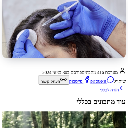
מערכת 416 מתכונים
פורסם ב
30 במאי 2024
שיתוף:
וואטסאפ
פייסבוק
העתק קישור
חזרה ל
כללי
עוד מתכונים בכללי