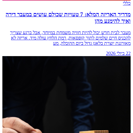
כללי
מדריך האריזה המלא: 7 טעויות שכולם עושים במעבר דירה
ואיך להימנע מהן
מעבר לבית חדש יכול להיות חוויה משמחת במיוחד, אבל ברגע שצריך
להכניס חיים שלמים לתוך קופסאות, רמת הלחץ עולה מיד. אריזה לא
מאורגנת יוצרת בלאגן גדול ביום ההובלה, מע
22 ביולי 2026