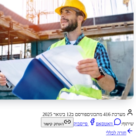
מערכת 416 מתכונים
פורסם ב
12 בינואר 2025
שיתוף:
וואטסאפ
פייסבוק
העתק קישור
חזרה ל
כללי