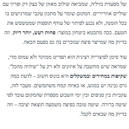
של מסעדת בזיליה, שמביאה שילוב מאוזן של בצק דק ופריך עם
שוליים אווריריים. המקום שומר על מתכון עקבי שמרגישים בו
בכל הזמנה, ולא נכנע לפיתוי של עודף תוספות שמטשטש את
הטעם. ככה מתבטא ביטחון במוצר:
פחות רעש, יותר דיוק
. וזה
בדיוק מה שמייצר פיצה שנזכרים בה גם בפעם הבאה.
עוד סימן לפיצרייה רצינית הוא תפריט ממוקד ולא עמוס מדי,
שמראה שיש מחשבה על איזונים ולא רק על "שיהיה מהכל".
שקיפות במחירים ובמשקלים
היא בונוס חשוב – לדעת כמה
גרם גבינה יש במגש, או באיזה קמח משתמשים. מעבר לזה,
עקביות בין סניפים ובין ימי השבוע מספרת שהמקום עובד לפי
שיטה ברורה. שיטה טובה בפיצה משמעה תוצאה יציבה – וזה
בדיוק מה שבאים לקבל.