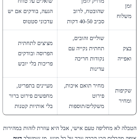
מדויק לזמן
שואלים על טווח
זמן
שהובטח, לרוב
הגעה, בודקים אם יש
משלוח
סביב 40-50 דקות
עדכוני סטטוס
שוליים זהובים,
מציצים לתחתית
בצק
תחתית נקייה עם
הפרוסה ובודקים
ואפייה
נקודות חריכה
פריכות בלי יובש
עדינות
מחיר תואם איכות,
מעיינים בתפריט,
שקיפות
פירוט
מחפשים פירוט ברור
ומחיר
משקלים/תוספות
בלי אותיות קטנות
הטבלה לא מחליפה טעם אישי, אבל היא עוזרת לזהות במהירות
איפה מקבלים הכי הרבה ערך על כל מגש. מי שמשלב
דיוק