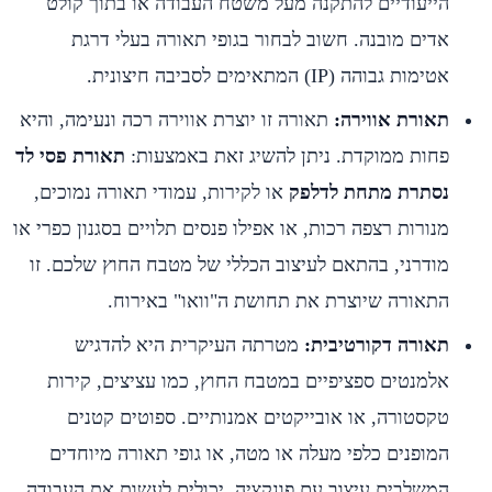
הייעודיים להתקנה מעל משטח העבודה או בתוך קולט
אדים מובנה. חשוב לבחור בגופי תאורה בעלי דרגת
אטימות גבוהה (IP) המתאימים לסביבה חיצונית.
תאורת אווירה:
תאורה זו יוצרת אווירה רכה ונעימה, והיא
פחות ממוקדת. ניתן להשיג זאת באמצעות:
תאורת פסי לד
נסתרת מתחת לדלפק
או לקירות, עמודי תאורה נמוכים,
מנורות רצפה רכות, או אפילו פנסים תלויים בסגנון כפרי או
מודרני, בהתאם לעיצוב הכללי של מטבח החוץ שלכם. זו
התאורה שיוצרת את תחושת ה"וואו" באירוח.
תאורה דקורטיבית:
מטרתה העיקרית היא להדגיש
אלמנטים ספציפיים במטבח החוץ, כמו עציצים, קירות
טקסטורה, או אובייקטים אמנותיים. ספוטים קטנים
המופנים כלפי מעלה או מטה, או גופי תאורה מיוחדים
המשלבים עיצוב עם פונקציה, יכולים לעשות את העבודה.