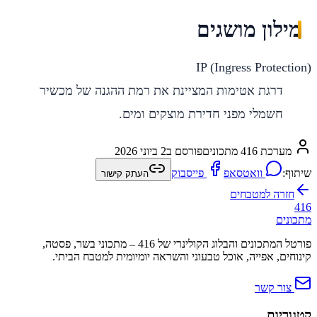
מילון מושגים
IP (Ingress Protection)
דרגת אטימות המציינת את רמת ההגנה של מכשיר
חשמלי מפני חדירת מוצקים ומים.
מערכת 416 מתכונים
פורסם ב
2 ביוני 2026
שיתוף:
וואטסאפ
פייסבוק
העתק קישור
חזרה ל
מטבחים
416
מתכונים
פורטל המתכונים והבלוג הקולינרי של 416 – מתכוני בשר, פסטה,
קינוחים, אפייה, אוכל טבעוני והשראה יומיומית למטבח הביתי.
צור קשר
קטגוריות