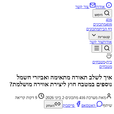
אודות
צור קשר
חיפוש
416
416
מתכונים
דף הבית
מתכונים
קטגוריות
אודות
צור קשר
בית
›
מטבחים
מטבחים
איך לשלב תאורה מתאימה ואביזרי חשמל
נוספים במטבח חוץ ליצירת אווירה מושלמת?
מאת מערכת 416 מתכונים
·
2 ביוני 2026
·
9 דקות קריאה
שיתוף
וואטסאפ
פייסבוק
העתק