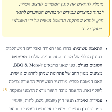
מומלץ להתאים את סגנון המוצרים לעיצוב הכללי,
לבחור במוצרים עמידים ואיכותיים המיועדים לתנאי
חוץ, ולוודא שהתקנת החשמל נעשית על ידי חשמלאי
מוסמך בלבד.
התאמה עיצובית:
בחרו גופי תאורה ואביזרים המשתלבים
בסגנון הכללי של מטבח החוץ והגינה שלכם.
המותגים
הטובים בעולם
, כפי שאנו מייבאים ל-BBQ & More,
מציעים מגוון רחב של פתרונות שניתן להתאים אישית.
האם המטבח כפרי? מודרני? תעשייתי? התאורה צריכה
[3]
לשקף זאת. התאמה טובה תיצור מראה הרמוני ומוקפד.
עמידות ואיכות:
תנאי חוץ (שמש, גשם, לחות, שינויי
טמפרטורה) מחייבים מוצרים איכותיים ועמידים. וודאו