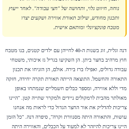
נוחה, חיווט גלוי, ותחושה של "חצי עבודה". לאחר ייעוץ
ותכנון מחודש, שילוב תאורת אווירה ושקעים יצרו
מטבח פונקציונלי ומותאם אישית.
דנה וגלית, זוג בשנות ה-40 לחייהן עם ילדים קטנים, בנו מטבח
חוץ מרהיב בחצר ביתן. הן השקיעו בגריל גז איכותי, משטחי
עבודה גדולים, ואפילו ברז בירה. אולם, הן הזניחו את תכנון
התאורה והחשמל. התוצאה הייתה תאורת תקרה יחידה, חזקה
מדי וללא אווירה, ומספר כבלים חשמליים שנמתחו באופן
מאולתר מהבית לרמקולים ניידים ולמקרר שתייה קטן. "היינו
צריכות להדליק את אור החצר הגדול כדי לראות מה אנחנו
עושות, והתאורה היתה מסנוורת וקרה", סיפרה דנה. "כל הזמן
היינו צריכות להיזהר לא למעוד על הכבלים, והאווירה היתה