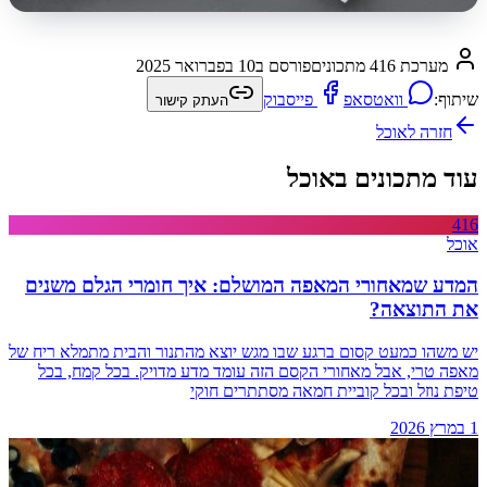
מערכת 416 מתכונים
פורסם ב
10 בפברואר 2025
שיתוף:
וואטסאפ
פייסבוק
העתק קישור
חזרה ל
אוכל
עוד מתכונים באוכל
416
אוכל
המדע שמאחורי המאפה המושלם: איך חומרי הגלם משנים
את התוצאה?
יש משהו כמעט קסום ברגע שבו מגש יוצא מהתנור והבית מתמלא ריח של
מאפה טרי, אבל מאחורי הקסם הזה עומד מדע מדויק. בכל קמח, בכל
טיפת נוזל ובכל קוביית חמאה מסתתרים חוקי
1 במרץ 2026