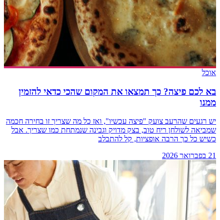
אוכל
בא לכם פיצה? כך תמצאו את המקום שהכי כדאי להזמין
ממנו
יש רגעים שהרעב צועק "פיצה עכשיו", ואז כל מה שצריך זו בחירה חכמה
שמביאה לשולחן ריח טוב, בצק מדויק וגבינה שנמתחת כמו שצריך. אבל
כשיש כל כך הרבה אופציות, קל להתבלב
21 בפברואר 2026