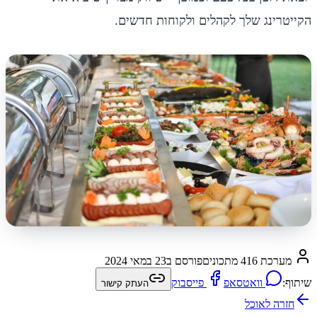
הקייטרינג שלך לקהלים ולקוחות חדשים.
מערכת 416 מתכונים
פורסם ב
23 במאי 2024
שיתוף:
וואטסאפ
פייסבוק
העתק קישור
חזרה ל
אוכל