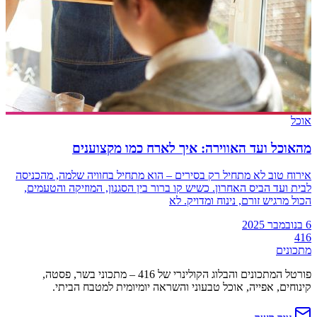
אוכל
מהאוכל ועד האווירה: איך לארח כמו מקצוענים
אירוח טוב לא מתחיל רק בסירים – הוא מתחיל בחוויה שלמה, מהכניסה
לבית ועד הביס האחרון. כשיש קו ברור בין הסגנון, המוזיקה והטעמים,
הכול מרגיש זורם, נינוח ומדויק. לא
6 בנובמבר 2025
416
מתכונים
פורטל המתכונים והבלוג הקולינרי של 416 – מתכוני בשר, פסטה,
קינוחים, אפייה, אוכל טבעוני והשראה יומיומית למטבח הביתי.