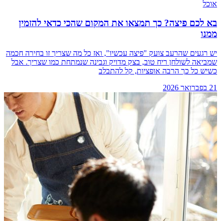
אוכל
בא לכם פיצה? כך תמצאו את המקום שהכי כדאי להזמין
ממנו
יש רגעים שהרעב צועק "פיצה עכשיו", ואז כל מה שצריך זו בחירה חכמה
שמביאה לשולחן ריח טוב, בצק מדויק וגבינה שנמתחת כמו שצריך. אבל
כשיש כל כך הרבה אופציות, קל להתבלב
21 בפברואר 2026