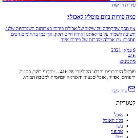
פירות וירקות
כמה פירות ביום מומלץ לאכול?
אין ספק שהקפדה על שילוב של אכילת פירות בארוחות השגרתיות שלנו,
חשובה לשמור על בריאותנו ואורח חיים תקין. אך כמו בתחומים רבים
נוספים, גם אכילה מופרזת של פירות אינה
9 במאי 2021
416
מתכונים
פורטל המתכונים והבלוג הקולינרי של 416 – מתכוני בשר, פסטה,
קינוחים, אפייה, אוכל טבעוני והשראה יומיומית למטבח הביתי.
צור קשר
קטגוריות
אוכל
בלוג האוכל
בשר
טבעוני
כללי