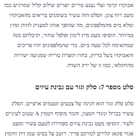
אבוקדו קרמי ועלי נענע טריים יוצרים שילוב קליל שמרגיש כמו
משב רוח צונן. הסלט הזה עשיר בשומנים בריאים מהאבוקדו
ומלא מים מהמלפפונים, מה שהופך אותו למעניק לחות ומזין
במיוחד. הוסיפו מעט מיץ לימון ופלפל שחור, וקיבלתם מנה
שמתאימה לכל שעה ביום. כדי שהמלפפונים יהיו פריכים
והאבוקדו בשל בדיוק, בחרו תוצרת טרייה שמגיעה ישירות
מהחקלאי, כמו זו של ירק השדה.
סלט מספר 7: סלק וגזר עם גבינת עיזים
סלט סלק וגזר הוא חגיגה של צבעים וטעמים ארציים. הסלק
עשיר בברזל ונוגדי חמצון, והגזר מוסיף ויטמין A שטוב לעיניים
ולעור. הוסיפו מעט גבינת עיזים מפוררת לטעם עשיר ומעט
אגוזי פקאן קלויים למרקם פריך. רוטב על בסיס שמן זית וחומץ