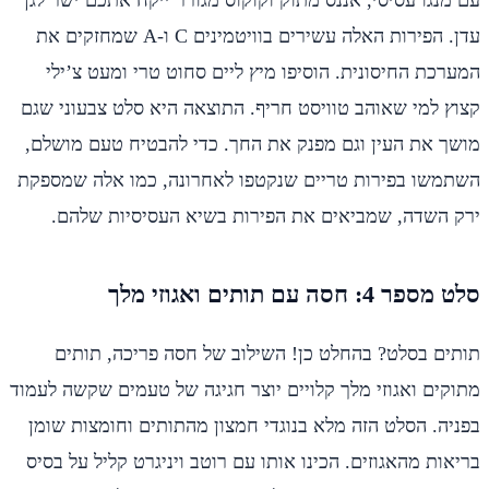
עם מנגו עסיסי, אננס מתוק וקוקוס מגורר ייקח אתכם ישר לגן
עדן. הפירות האלה עשירים בוויטמינים C ו-A שמחזקים את
המערכת החיסונית. הוסיפו מיץ ליים סחוט טרי ומעט צ’ילי
קצוץ למי שאוהב טוויסט חריף. התוצאה היא סלט צבעוני שגם
מושך את העין וגם מפנק את החך. כדי להבטיח טעם מושלם,
השתמשו בפירות טריים שנקטפו לאחרונה, כמו אלה שמספקת
ירק השדה, שמביאים את הפירות בשיא העסיסיות שלהם.
סלט מספר 4: חסה עם תותים ואגוזי מלך
תותים בסלט? בהחלט כן! השילוב של חסה פריכה, תותים
מתוקים ואגוזי מלך קלויים יוצר חגיגה של טעמים שקשה לעמוד
בפניה. הסלט הזה מלא בנוגדי חמצון מהתותים וחומצות שומן
בריאות מהאגוזים. הכינו אותו עם רוטב ויניגרט קליל על בסיס