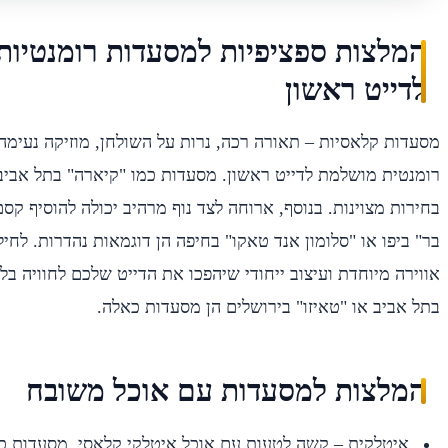
המלצות ספציפיות למסעדות רומנטיות
לדייט ראשון
מסעדות קלאסיות – תאורה רכה, נרות על השולחן, מוזיקה נעימה,
רומנטית מושלמת לדייט ראשון. מסעדות כמו "קיארה" בתל אביב א
בחירות מצוינות. בנוסף, ארוחה לצד נוף מרהיב יכולה להוסיף קסם
בר" ביפו או "סלומון אנד טאקו" בחיפה הן דוגמאות נהדרות. לחיל
אווירה מיוחדת ועיצוב ייחודי שיהפכו את הדייט שלכם לחוויה בל
בתל אביב או "טאיזו" בירושלים הן מסעדות כאלה.
המלצות למסעדות עם אוכל משובח
איטלקית – קשה לטעות עם אוכל איטלקי קלאסי. מסעדות כמ