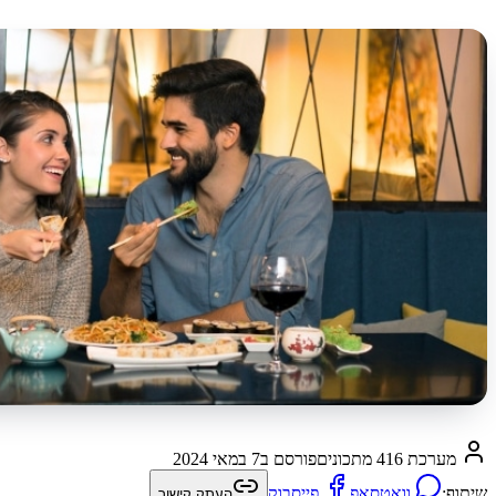
מערכת 416 מתכונים
פורסם ב
7 במאי 2024
שיתוף:
וואטסאפ
פייסבוק
העתק קישור