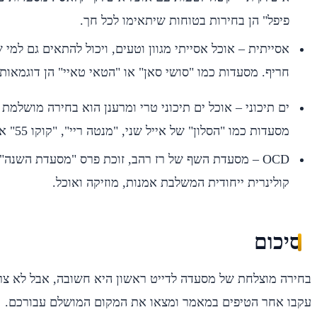
פיפל" הן בחירות בטוחות שיתאימו לכל חך.
אסייתית – אוכל אסייתי מגוון וטעים, ויכול להתאים גם למי
חריף. מסעדות כמו "סושי סאן" או "הטאי טאיי" הן דוגמאות 
ים תיכוני – אוכל ים תיכוני טרי ומרענן הוא בחירה מושלמת 
מסעדות כמו "הסלון" של אייל שני, "מנטה ריי", "קוקו 55" או "פונדק דה צ'ארלי".
OCD – מסעדת השף של רז רהב, זוכת פרס "מסעדת השנה"
קולינרית ייחודית המשלבת אמנות, מוזיקה ואוכל.
סיכום
בחירה מוצלחת של מסעדה לדייט ראשון היא חשובה, אבל לא צר
עקבו אחר הטיפים במאמר ומצאו את המקום המושלם עבורכם.