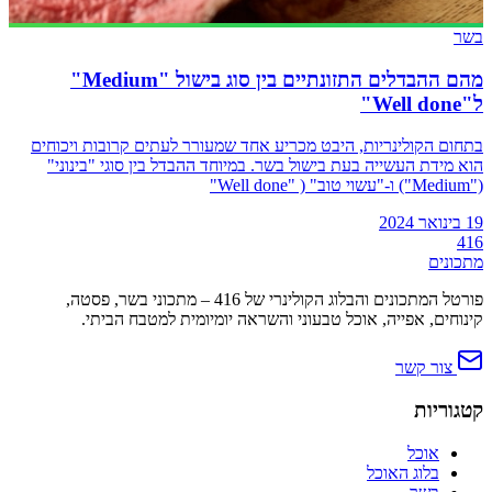
בשר
מהם ההבדלים התזונתיים בין סוג בישול "Medium"
ל"Well done"
בתחום הקולינריות, היבט מכריע אחד שמעורר לעתים קרובות ויכוחים
הוא מידת העשייה בעת בישול בשר. במיוחד ההבדל בין סוגי "בינוני"
("Medium") ו-"עשוי טוב" ( "Well done"
19 בינואר 2024
416
מתכונים
פורטל המתכונים והבלוג הקולינרי של 416 – מתכוני בשר, פסטה,
קינוחים, אפייה, אוכל טבעוני והשראה יומיומית למטבח הביתי.
צור קשר
קטגוריות
אוכל
בלוג האוכל