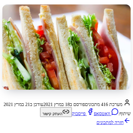
מערכת 416 מתכונים
פורסם ב
18 במרץ 2021
עודכן ב
21 במרץ 2021
שיתוף:
וואטסאפ
פייסבוק
העתק קישור
חזרה ל
מתכונים