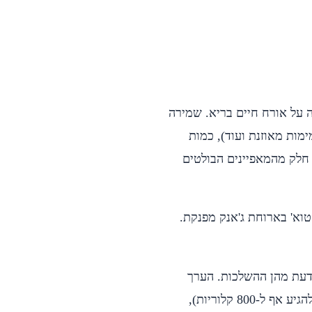
ה על אורח חיים בריא. שמירה
מות מאוזנת ועוד), כמות
ם חלק מהמאפיינים הבולטים
י פעם מותר 'לחטוא' בארוחת ג'אנק מפנקת.
 לדעת מהן ההשלכות. הערך
הקלורי הממוצע של משולש פיצה נע בין 200-300 קלוריות (יכול להגיע אף ל-800 קלוריות),