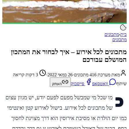
בית
›
מתכונים
מתכונים
מתכונים לכל אירוע – איך לבחור את המתכון
המושלם עבורכם
מאת מערכת 416 מתכונים
·
26 במאי 2022
·
3 דקות קריאה
שיתוף
וואטסאפ
פייסבוק
העתק
כ
מו שכל מי שמבשל מפעם לפעם יודע, יש מגוון עצום
של מתכונים לכל אירוע. בישול לאירוע קטן ואינטימי
כמו יום הולדת או מסיבת אירוסין הוא דרך מצוינת לחסוך
כסף. הכנה של האוכל בעצמכם לאירוע זו גם דרך נהדרת